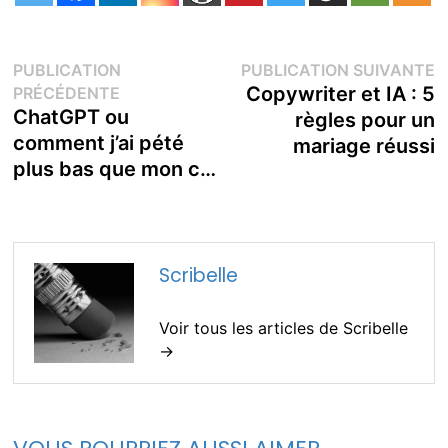
Navigation
P
PUBLICATION
PUBLICATION SUIVANTE
Publication
s
Copywriter et IA : 5
PRÉCÉDENTE
de
précédente :
ChatGPT ou
règles pour un
comment j’ai pété
mariage réussi
l’article
plus bas que mon c…
Scribelle
Voir tous les articles de Scribelle
→