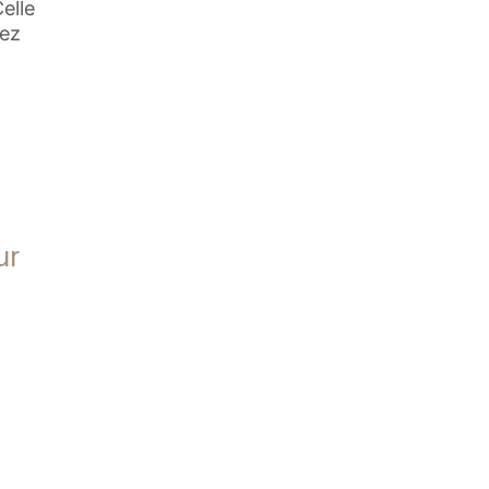
elle
hez
ur