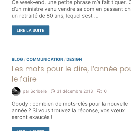
Ce week-end, une petite phrase m’a fait tiquer. C
d’un ministre venu vendre sa com en passant c
un retraité de 80 ans, lequel s’est …
ASSURER
LIRE LA SUITE
EN
NUMÉRIQUE
N’EST
PAS
UNE
QUESTION
D’ÂGE
BLOG
/
COMMUNICATION
/
DESIGN
!
Les mots pour le dire, l’année po
le faire
par
Scribelle
31 décembre 2013
0
Goody : combien de mots-clés pour la nouvelle
année ? Si vous trouvez la réponse, vos vœux
seront exaucés !
LES