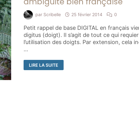
ambiguïté bien française
par
Scribelle
25 février 2014
0
Petit rappel de base DIGITAL en français vie
digitus (doigt). Il s’agit de tout ce qui requier
l’utilisation des doigts. Par extension, cela i
…
NUMÉRIQUE
LIRE LA SUITE
OU
DIGITAL
?
UNE
AMBIGUÏTÉ
BIEN
FRANÇAISE