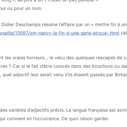
 oui ou pour un nom.
, Didier Deschamps résume l’affaire par un «
mettre fin à un
seille/13097/om-nancy-la-fin-d-une-serie-atroce-.html
(dé
nt les vraies horreurs… le vécu des quelques rescapés de 
res ? Car si le fait d’être coincés dans des bouchons ou da
, quel adjectif leur serait venu s’ils étaient passés par Birk
des variétés d’adjectifs précis. La langue française est ex
f qui convient en l’occurrence. De quoi raison garder.