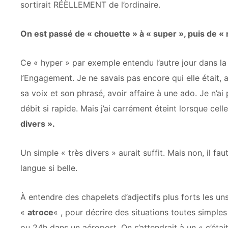
sortirait RÉÈLLEMENT de l’ordinaire.
On est passé de « chouette » à « super », puis de «
Ce « hyper » par exemple entendu l’autre jour dans la
l’Engagement.
Je ne savais pas encore qui elle était, a
sa voix et son phrasé, avoir affaire à une ado. Je n’a
débit si rapide. Mais j’ai carrément éteint lorsque cel
divers ».
Un simple « très divers » aurait suffit. Mais non, il
langue si belle.
À entendre des chapelets d’adjectifs plus forts les uns
«
atroce
« , pour décrire des situations toutes simpl
ou 24h dans un aéroport. On s’attendrait à un « c’était 