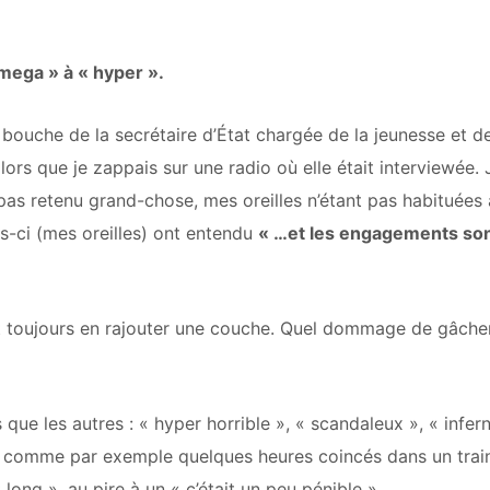
 mega » à « hyper ».
 bouche de la secrétaire d’État chargée de la jeunesse et d
lors que je zappais sur une radio où elle était interviewée. J
i pas retenu grand-chose, mes oreilles n’étant pas habituées
les-ci (mes oreilles) ont entendu
« …et les engagements so
 faut toujours en rajouter une couche. Quel dommage de gâche
 que les autres : « hyper horrible », « scandaleux », « infern
es comme par exemple quelques heures coincés dans un train 
long », au pire à un « c’était un peu pénible ».