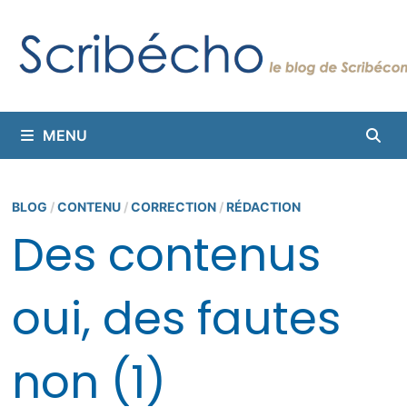
Passer
au
contenu
MENU
BLOG
/
CONTENU
/
CORRECTION
/
RÉDACTION
Des contenus
oui, des fautes
non (1)