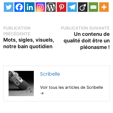
Navigation
P
PUBLICATION
PUBLICATION SUIVANTE
Publication
s
Un contenu de
PRÉCÉDENTE
de
précédente :
Mots, sigles, visuels,
qualité doit être un
notre bain quotidien
pléonasme !
l’article
Scribelle
Voir tous les articles de Scribelle
→