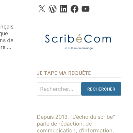
X
WordPress
LinkedIn
Facebook
YouTube
nçais
ique
ons de
urs …
JE TAPE MA REQUÊTE
Rechercher :
Depuis 2013, "L'écho du scribe"
parle de rédaction, de
communication, d'information,