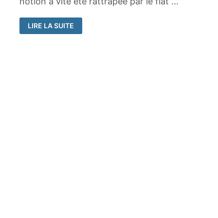
notion a vite été rattrapée par le flat …
LE
LIRE LA SUITE
FLAT
DESIGN
NE
DOIT
PAS
FAIRE
OUBLIER
LE
CONTENU