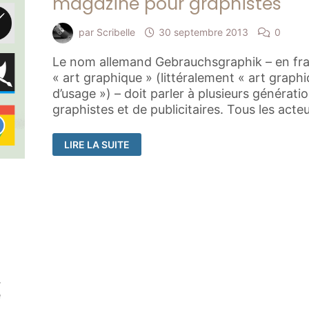
magazine pour graphistes
par
Scribelle
30 septembre 2013
0
Le nom allemand Gebrauchsgraphik – en fra
« art graphique » (littéralement « art graph
d’usage ») – doit parler à plusieurs générati
graphistes et de publicitaires. Tous les acte
GEBRAUCHSGRAFIK
LIRE LA SUITE
OU
L’HISTOIRE
D’UN
MAGAZINE
POUR
GRAPHISTES
.
e