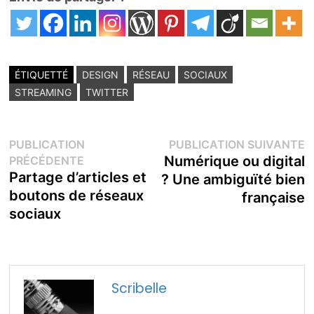
ÉTIQUETTÉ
DESIGN
RÉSEAU
SOCIAUX
STREAMING
TWITTER
Navigation
P
PUBLICATION
PUBLICATION SUIVANTE
Publication
s
Numérique ou digital
PRÉCÉDENTE
de
précédente :
Partage d’articles et
? Une ambiguïté bien
boutons de réseaux
française
l’article
sociaux
Scribelle