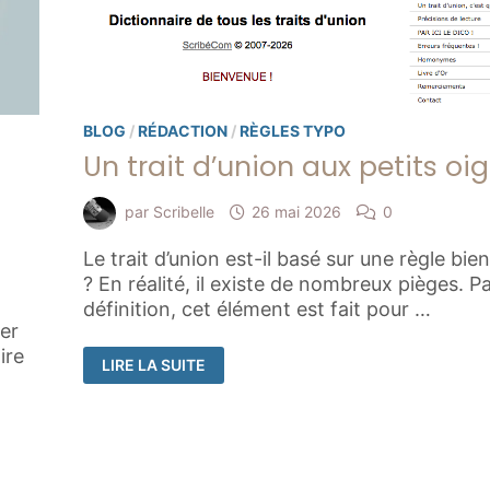
BLOG
/
RÉDACTION
/
RÈGLES TYPO
Un trait d’union aux petits oi
par
Scribelle
26 mai 2026
0
Le trait d’union est-il basé sur une règle bie
? En réalité, il existe de nombreux pièges. P
définition, cet élément est fait pour …
mer
ire
UN
LIRE LA SUITE
TRAIT
D’UNION
AUX
PETITS
OIGNONS