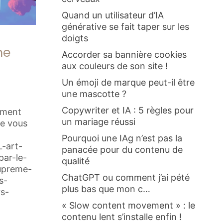
Quand un utilisateur d’IA
générative se fait taper sur les
doigts
ne
Accorder sa bannière cookies
aux couleurs de son site !
Un émoji de marque peut-il être
une mascotte ?
Copywriter et IA : 5 règles pour
siment
un mariage réussi
je vous
Pourquoi une IAg n’est pas la
L-art-
panacée pour du contenu de
par-le-
qualité
supreme-
ChatGPT ou comment j’ai pété
s-
plus bas que mon c…
rs-
« Slow content movement » : le
contenu lent s’installe enfin !