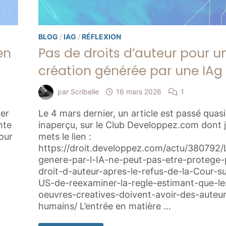
BLOG
/
IAG
/
RÉFLEXION
en
Pas de droits d’auteur pour u
création générée par une IAg
par
Scribelle
16 mars 2026
1
er
Le 4 mars dernier, un article est passé qua
nte
inaperçu, sur le Club Developpez.com dont 
pour
mets le lien :
https://droit.developpez.com/actu/380792/
genere-par-l-IA-ne-peut-pas-etre-protege-
droit-d-auteur-apres-le-refus-de-la-Cour-
US-de-reexaminer-la-regle-estimant-que-le
oeuvres-creatives-doivent-avoir-des-auteu
humains/ L’entrée en matière …