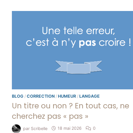
D’ÊTRE
SOI-
MÊME
BLOG
/
CORRECTION
/
HUMEUR
/
LANGAGE
Un titre ou non ? En tout cas, ne
cherchez pas « pas »
par
Scribelle
18 mai 2026
0