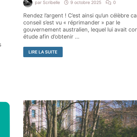
par
Scribelle
9 octobre 2025
0
Rendez l’argent ! C’est ainsi qu’un célèbre c
conseil s’est vu « réprimander » par le
gouvernement australien, lequel lui avait co
étude afin d’obtenir …
s
QUAND
LIRE LA SUITE
UN
UTILISATEUR
D’IA
GÉNÉRATIVE
SE
FAIT
TAPER
SUR
LES
DOIGTS