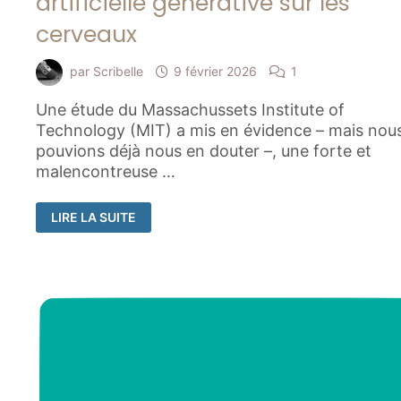
artificielle générative sur les
cerveaux
par
Scribelle
9 février 2026
1
Une étude du Massachussets Institute of
Technology (MIT) a mis en évidence – mais nou
pouvions déjà nous en douter –, une forte et
malencontreuse …
L’INCIDENCE
LIRE LA SUITE
DE
L’INTELLIGENCE
ARTIFICIELLE
GÉNÉRATIVE
SUR
LES
CERVEAUX