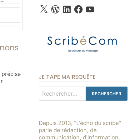
X
WordPress
LinkedIn
Facebook
YouTube
gnons
n précise
JE TAPE MA REQUÊTE
ar
Rechercher :
Depuis 2013, "L'écho du scribe"
parle de rédaction, de
communication, d'information,