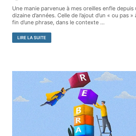
Une manie parvenue à mes oreilles enfle depuis
dizaine d’années. Celle de l’ajout d’un « ou pas » 
fin d’une phrase, dans le contexte …
UN
LIRE LA SUITE
TITRE
OU
NON
?
EN
TOUT
CAS,
NE
CHERCHEZ
PAS
« PAS »