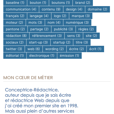
baseline
(1)
bouton
(1)
boutons
(1)
brand
(2)
communication
(4)
contenu
(9)
design
(4)
domaine
(2)
français
(2)
langage
(4)
logo
(2)
marque
(3)
moteur
(2)
mots
(3)
nom
(4)
numérique
(3)
pantone
(2)
partage
(2)
publicité
(3)
règles
(2)
rédaction
(8)
référencement
(3)
sens
(3)
site
(2)
sociaux
(2)
start-up
(3)
startup
(2)
titre
(3)
twitter
(3)
web
(6)
wording
(2)
écrire
(2)
écrit
(1)
éditorial
(1)
électronique
(1)
émission
(1)
MON CŒUR DE MÉTIER