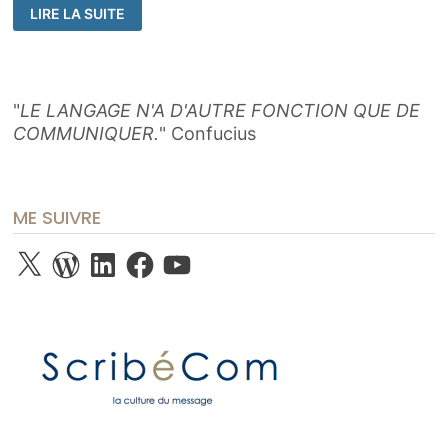
ASSURER
LIRE LA SUITE
EN
NUMÉRIQUE
N’EST
PAS
UNE
QUESTION
D’ÂGE
"
LE LANGAGE N'A D'AUTRE FONCTION QUE DE
!
COMMUNIQUER.
" Confucius
ME SUIVRE
X
WordPress
LinkedIn
Facebook
YouTube