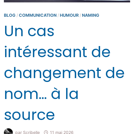
BLOG
/
COMMUNICATION
/
HUMOUR
/
NAMING
Un cas
intéressant de
changement de
nom… à la
source
par
Scribelle
11 mai 2026