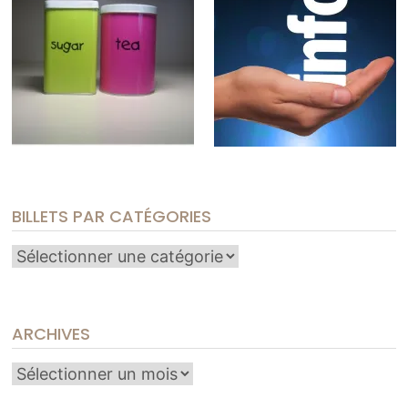
BILLETS PAR CATÉGORIES
Billets
par
catégories
ARCHIVES
Archives