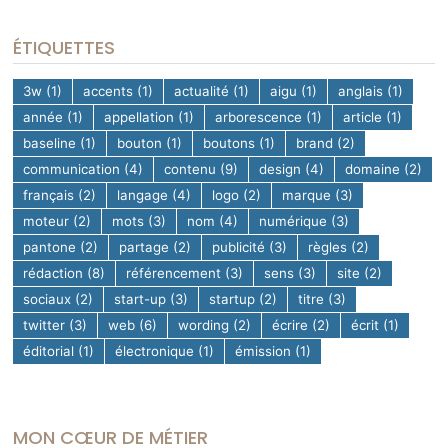
ÉTIQUETTES
3w
(1)
accents
(1)
actualité
(1)
aigu
(1)
anglais
(1)
année
(1)
appellation
(1)
arborescence
(1)
article
(1)
baseline
(1)
bouton
(1)
boutons
(1)
brand
(2)
communication
(4)
contenu
(9)
design
(4)
domaine
(2)
français
(2)
langage
(4)
logo
(2)
marque
(3)
moteur
(2)
mots
(3)
nom
(4)
numérique
(3)
pantone
(2)
partage
(2)
publicité
(3)
règles
(2)
rédaction
(8)
référencement
(3)
sens
(3)
site
(2)
sociaux
(2)
start-up
(3)
startup
(2)
titre
(3)
twitter
(3)
web
(6)
wording
(2)
écrire
(2)
écrit
(1)
éditorial
(1)
électronique
(1)
émission
(1)
MON CŒUR DE MÉTIER