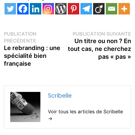
Navigation
P
PUBLICATION
PUBLICATION SUIVANTE
Publication
s
Un titre ou non ? En
PRÉCÉDENTE
de
précédente :
Le rebranding : une
tout cas, ne cherchez
spécialité bien
pas « pas »
l’article
française
Scribelle
Voir tous les articles de Scribelle
→