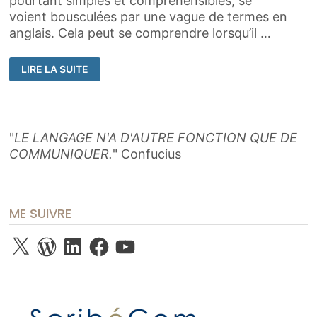
pourtant simples et compréhensibles, se
voient bousculées par une vague de termes en
anglais. Cela peut se comprendre lorsqu’il …
POURQUOI
LIRE LA SUITE
LE
FRANÇAIS
EST
SOUVENT
REMPLACÉ
PAR
L’ANGLAIS
"
LE LANGAGE N'A D'AUTRE FONCTION QUE DE
COMMUNIQUER.
" Confucius
ME SUIVRE
X
WordPress
LinkedIn
Facebook
YouTube