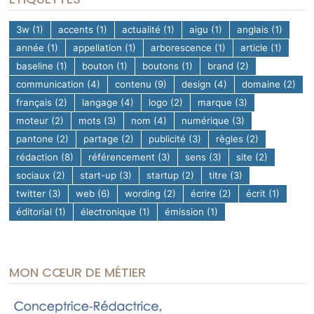
3w
(1)
accents
(1)
actualité
(1)
aigu
(1)
anglais
(1)
année
(1)
appellation
(1)
arborescence
(1)
article
(1)
baseline
(1)
bouton
(1)
boutons
(1)
brand
(2)
communication
(4)
contenu
(9)
design
(4)
domaine
(2)
français
(2)
langage
(4)
logo
(2)
marque
(3)
moteur
(2)
mots
(3)
nom
(4)
numérique
(3)
pantone
(2)
partage
(2)
publicité
(3)
règles
(2)
rédaction
(8)
référencement
(3)
sens
(3)
site
(2)
sociaux
(2)
start-up
(3)
startup
(2)
titre
(3)
twitter
(3)
web
(6)
wording
(2)
écrire
(2)
écrit
(1)
éditorial
(1)
électronique
(1)
émission
(1)
MON CŒUR DE MÉTIER