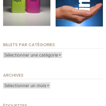
BILLETS PAR CATÉGORIES
Billets
par
catégories
ARCHIVES
Archives
ÉTIQUETTES