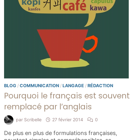
BLOG
/
COMMUNICATION
/
LANGAGE
/
RÉDACTION
Pourquoi le français est souvent
remplacé par l’anglais
par
Scribelle
27 février 2014
0
De plus en plus de formulations françaises,