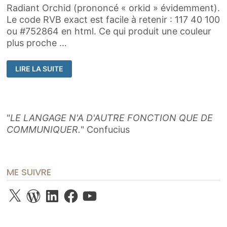
Radiant Orchid (prononcé « orkid » évidemment).
Le code RVB exact est facile à retenir : 117 40 100
ou #752864 en html. Ce qui produit une couleur
plus proche …
TENDANCE
LIRE LA SUITE
:
UNE
NOUVELLE
ANNÉE
COULEUR
ORCHIDÉE
"
LE LANGAGE N'A D'AUTRE FONCTION QUE DE
COMMUNIQUER.
" Confucius
ME SUIVRE
X
WordPress
LinkedIn
Facebook
YouTube