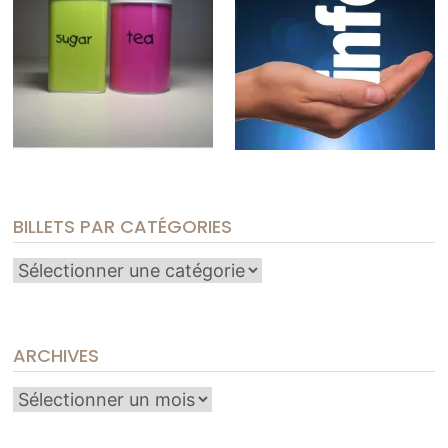
BILLETS PAR CATÉGORIES
Billets
par
catégories
ARCHIVES
Archives