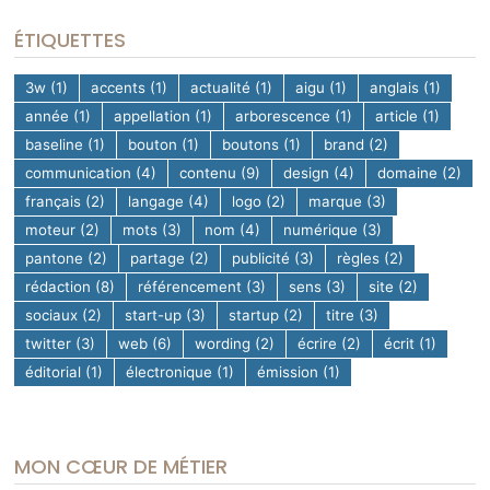
ÉTIQUETTES
3w
(1)
accents
(1)
actualité
(1)
aigu
(1)
anglais
(1)
année
(1)
appellation
(1)
arborescence
(1)
article
(1)
baseline
(1)
bouton
(1)
boutons
(1)
brand
(2)
communication
(4)
contenu
(9)
design
(4)
domaine
(2)
français
(2)
langage
(4)
logo
(2)
marque
(3)
moteur
(2)
mots
(3)
nom
(4)
numérique
(3)
pantone
(2)
partage
(2)
publicité
(3)
règles
(2)
rédaction
(8)
référencement
(3)
sens
(3)
site
(2)
sociaux
(2)
start-up
(3)
startup
(2)
titre
(3)
twitter
(3)
web
(6)
wording
(2)
écrire
(2)
écrit
(1)
éditorial
(1)
électronique
(1)
émission
(1)
MON CŒUR DE MÉTIER