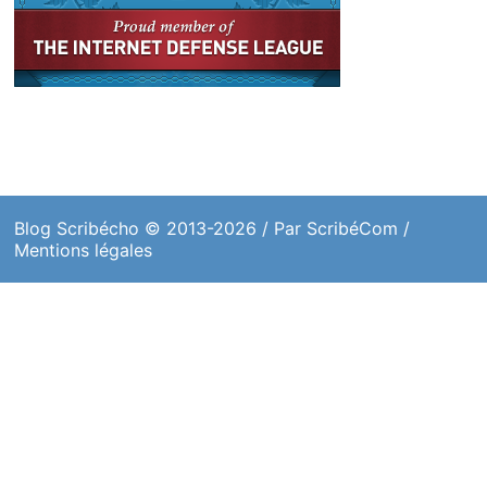
Blog Scribécho
© 2013-2026 / Par
ScribéCom
/
Mentions légales