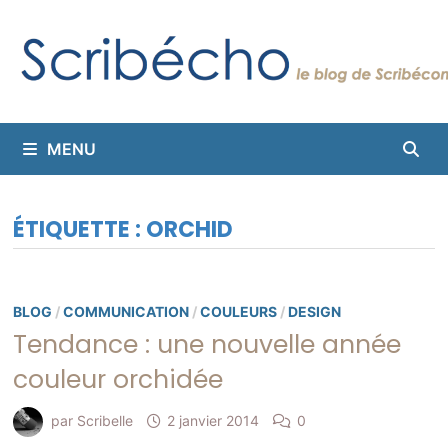
Passer
au
contenu
MENU
ÉTIQUETTE :
ORCHID
BLOG
/
COMMUNICATION
/
COULEURS
/
DESIGN
Tendance : une nouvelle année
couleur orchidée
par
Scribelle
2 janvier 2014
0