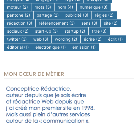
moteur
(2)
mots
(3)
nom
(4)
numérique
(3)
pantone
(2)
partage
(2)
publicité
(3)
règles
(2)
rédaction
(8)
référencement
(3)
sens
(3)
site
(2)
sociaux
(2)
start-up
(3)
startup
(2)
titre
(3)
twitter
(3)
web
(6)
wording
(2)
écrire
(2)
écrit
(1)
éditorial
(1)
électronique
(1)
émission
(1)
MON CŒUR DE MÉTIER