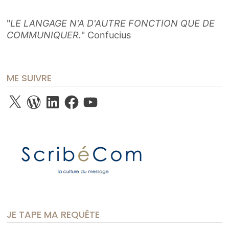
DU
CONTENT
SPINNING
"
LE LANGAGE N'A D'AUTRE FONCTION QUE DE
COMMUNIQUER.
" Confucius
ME SUIVRE
X
WordPress
LinkedIn
Facebook
YouTube
JE TAPE MA REQUÊTE