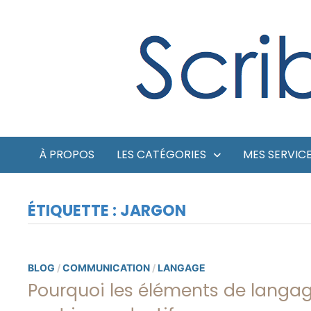
Passer
au
contenu
À PROPOS
LES CATÉGORIES
MES SERVIC
ÉTIQUETTE :
JARGON
BLOG
/
COMMUNICATION
/
LANGAGE
Pourquoi les éléments de langa