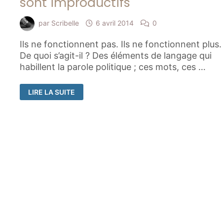
sont improductifs
par
Scribelle
6 avril 2014
0
Ils ne fonctionnent pas. Ils ne fonctionnent plu
De quoi s’agit-il ? Des éléments de langage qui
habillent la parole politique ; ces mots, ces …
POURQUOI
LIRE LA SUITE
LES
ÉLÉMENTS
DE
LANGAGE
SONT
IMPRODUCTIFS